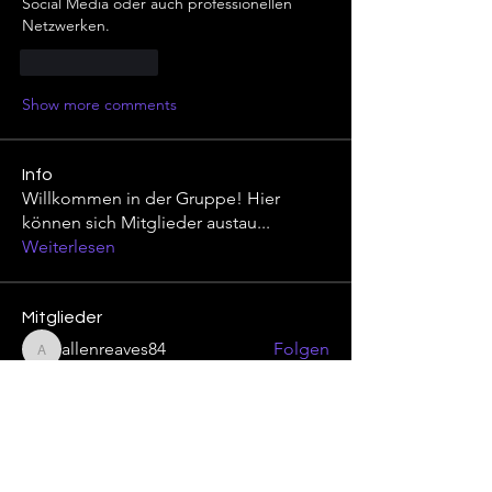
Social Media oder auch professionellen 
Netzwerken.
Like
Reply
Show more comments
Info
Willkommen in der Gruppe! Hier
können sich Mitglieder austau
...
Weiterlesen
Mitglieder
allenreaves84
Folgen
allenreaves84
Edward
Folgen
Elowen Starcrest
Folgen
Wesley Taylor
Folgen