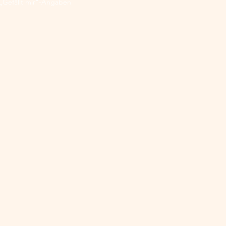
„Gefällt mir"-Angaben