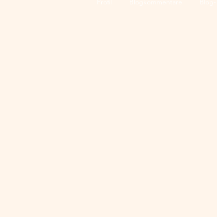
Profil
Blogkommentare
Blog-