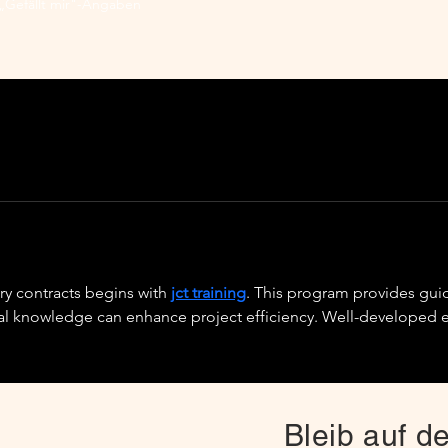
„Gefällt mir"-Angaben
y contracts begins with 
jct training
. This program provides gui
al knowledge can enhance project efficiency. Well-developed 
Bleib auf 