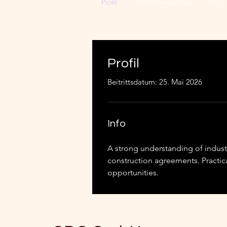
Profil
Blogkommentare
Blog-
Profil
Beitrittsdatum: 25. Mai 2026
Info
A strong understanding of industr
construction agreements. Practic
opportunities.