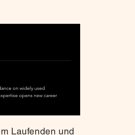
dance on widely used 
expertise opens new career 
dem Laufenden und