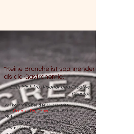
"Keine Branche ist spannender
als die Gastronomie."
Binh Minh Vu, Visonär und Creative
Director
Willkommen bei der CDG GmbH,
wo "
Create, Do, Grow
" nicht nur ein
Motto ist, sondern ein
Versprechen, das wir jeden Tag
leben. Wir laden Euch ein, Teil
unserer Gemeinschaft zu werden