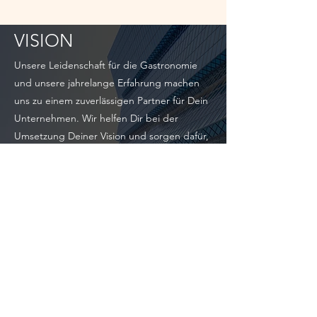
VISION
Unsere Leidenschaft für die Gastronomie
und unsere jahrelange Erfahrung machen
uns zu einem zuverlässigen Partner für Dein
Unternehmen. Wir helfen Dir bei der
Umsetzung Deiner Vision und sorgen dafür,
dass Du in der Branche erfolgreich bist.
Das Fundament
für Erfolg in der
Gastronomie
Die CDG GmbH besteht aus
Gastronomieexperten und bietet
individuelle Konzepte für Restaurants
sowie Franchise-Möglichkeiten an.