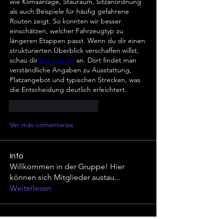
wie Klimaanlage, Stauraum, Sitzanordnung 
als auch Beispiele für häufig gefahrene 
Routen zeigt. So konnten wir besser 
einschätzen, welcher Fahrzeugtyp zu 
längeren Etappen passt. Wenn du dir einen 
strukturierten Überblick verschaffen willst, 
schau dir 
bcs-bus.de
 an. Dort findet man 
verständliche Angaben zu Ausstattung, 
Platzangebot und typischen Strecken, was 
die Entscheidung deutlich erleichtert.
Me gusta
Reaccionar
Ver más comentarios
Info
Willkommen in der Gruppe! Hier
können sich Mitglieder austau
...
Weiterlesen