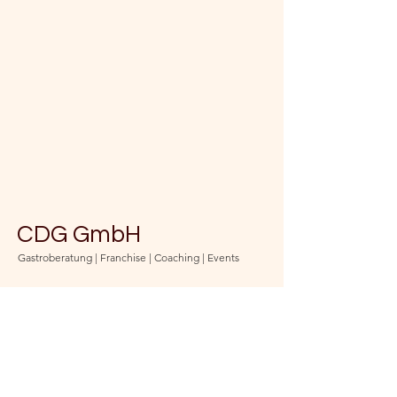
CDG GmbH
Gastroberatung | Franchise | Coaching | Events
Bleib auf dem Laufenden
und abonniere unseren
Newsletter
(jederzeit kündbar)