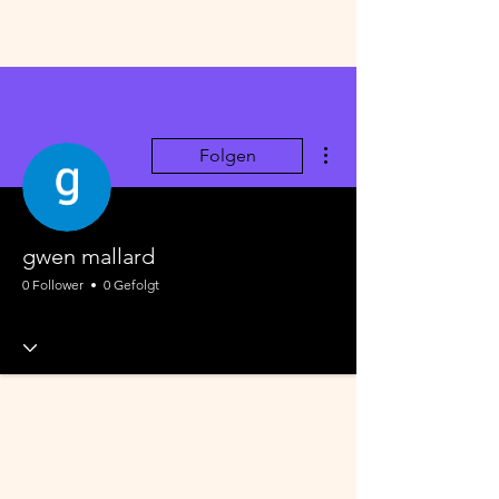
Weitere Optionen
Folgen
gwen mallard
0 Follower
0 Gefolgt