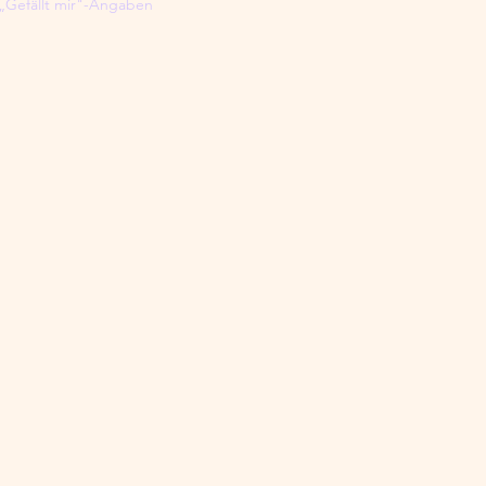
„Gefällt mir"-Angaben