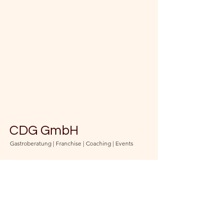
CDG GmbH
Gastroberatung | Franchise | Coaching | Events
Bleib auf dem Laufenden
und abonniere unseren
Newsletter
(jederzeit kündbar)