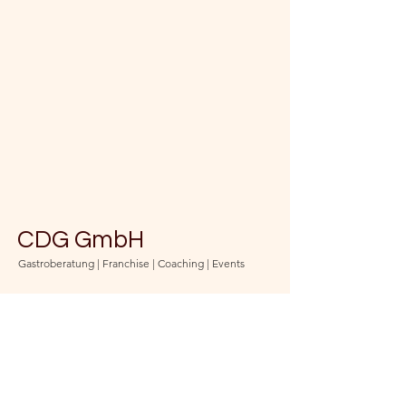
CDG GmbH
Gastroberatung | Franchise | Coaching | Events
Bleib auf dem Laufenden
und abonniere unseren
Newsletter
(jederzeit kündbar)