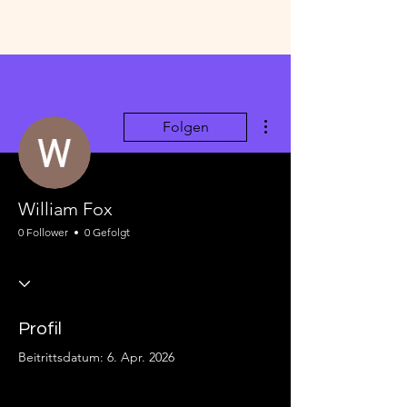
Weitere Optionen
Folgen
William Fox
0 Follower
0 Gefolgt
Profil
Beitrittsdatum: 6. Apr. 2026