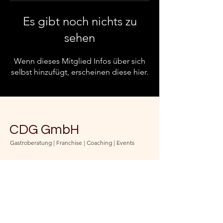
Es gibt noch nichts zu
sehen
Wenn dieses Mitglied Infos über sich
selbst hinzufügt, erscheinen diese hier.
CDG GmbH
Gastroberatung | Franchise | Coaching | Events
Bleib auf dem Laufenden
und abonniere unseren
Newsletter
(jederzeit kündbar)